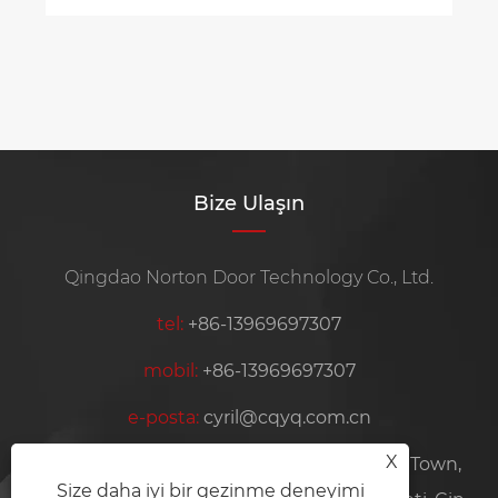
Bize Ulaşın
Qingdao Norton Door Technology Co., Ltd.
tel:
+86-13969697307
mobil:
+86-13969697307
e-posta:
cyril@cqyq.com.cn
X
Adres:
Plant 6, No. 57, Haitao Yolu, Nancun Town,
Size daha iyi bir gezinme deneyimi