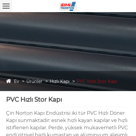
Ev
Ürünler
Hızlı Kapı
PVC Hızlı Stor Kapı
PVC Hızlı Stor Kapı
Çin Norton Kapı Endüstrisi iki tür PVC Hızlı Döner
Kapı sunmaktadır: esnek hızlı kayan kapılar ve hızlı
istiflenen kapılar. Perde, yüksek mukavemetli PVC
endüstriyel bazlı kumaştan ve alüminyum alaşımlı