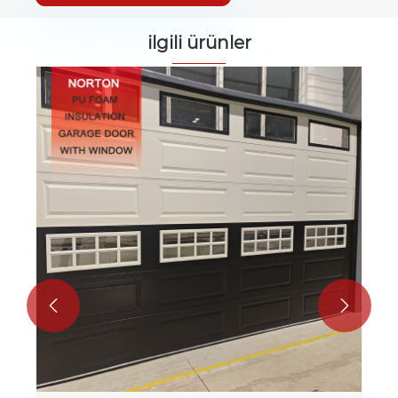
ilgili ürünler
PU FAM otomatik garaj kapısı
Daha fazla göster >>

