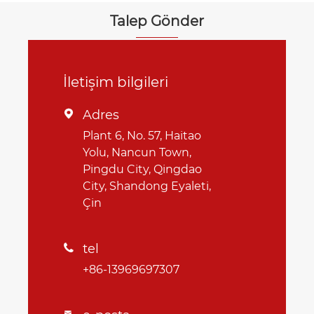
Talep Gönder
İletişim bilgileri
Adres

Plant 6, No. 57, Haitao
Yolu, Nancun Town,
Pingdu City, Qingdao
City, Shandong Eyaleti,
Çin
tel

+86-13969697307
