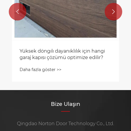


Bize Ulaşın
Qingdao Norton Door Technology Co., Ltd.