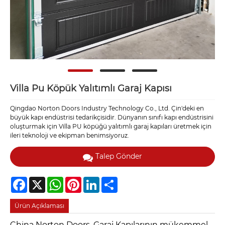
Villa Pu Köpük Yalıtımlı Garaj Kapısı
Qingdao Norton Doors Industry Technology Co., Ltd. Çin'deki en
büyük kapı endüstrisi tedarikçisidir. Dünyanın sınıfı kapı endüstrisini
oluşturmak için Villa PU köpüğü yalıtımlı garaj kapıları üretmek için
ileri teknoloji ve ekipman benimsiyoruz.
Talep Gönder
Facebook
X
WhatsApp
Pinterest
LinkedIn
Share
Ürün Açıklaması
China Norton Doors, Garaj Kapılarının mükemmel