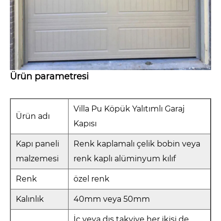
Ürün parametresi
Villa Pu Köpük Yalıtımlı Garaj
Ürün adı
Kapısı
Kapı paneli
Renk kaplamalı çelik bobin veya
malzemesi
renk kaplı alüminyum kılıf
Renk
özel renk
Kalınlık
40mm veya 50mm
İç veya dış takviye her ikisi de