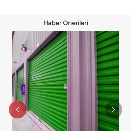
Haber Önerileri
Hangi garaj kapısı tipi, sık çalışmayı
gerektiren en iyi senaryolara en uygun
senaryolar?
Daha fazla göster >>

