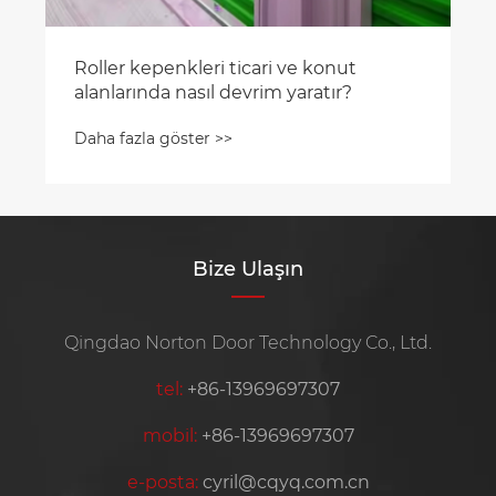
Bize Ulaşın
Qingdao Norton Door Technology Co., Ltd.
tel:
+86-13969697307
mobil:
+86-13969697307
e-posta:
cyril@cqyq.com.cn