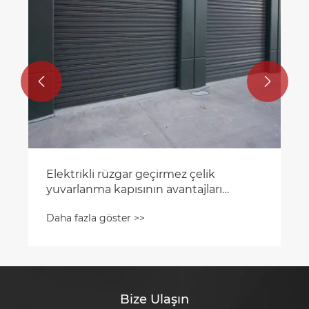


Bize Ulaşın