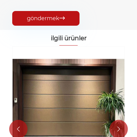
göndermek

ilgili ürünler
Otomatik garaj kapısı
Daha fazla göster >>

