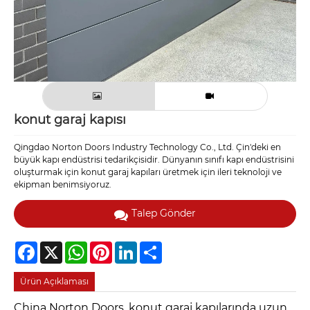
konut garaj kapısı
Qingdao Norton Doors Industry Technology Co., Ltd. Çin'deki en
büyük kapı endüstrisi tedarikçisidir. Dünyanın sınıfı kapı endüstrisini
oluşturmak için konut garaj kapıları üretmek için ileri teknoloji ve
ekipman benimsiyoruz.
Talep Gönder
Facebook
X
WhatsApp
Pinterest
LinkedIn
Share
Ürün Açıklaması
China Norton Doors, konut garaj kapılarında uzun