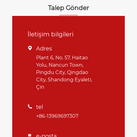
Talep Gönder
İletişim bilgileri
Adres

Plant 6, No. 57, Haitao
Yolu, Nancun Town,
Pingdu City, Qingdao
City, Shandong Eyaleti,
Çin
tel

+86-13969697307
e-posta
