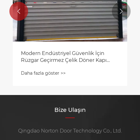


Modern Endüstriyel Güvenlik İçin
Rüzgar Geçirmez Çelik Döner Kapı
Neden Gereklidir?
Daha fazla göster >>
Bize Ulaşın
Qingdao Norton Door Technology Co., Ltd.